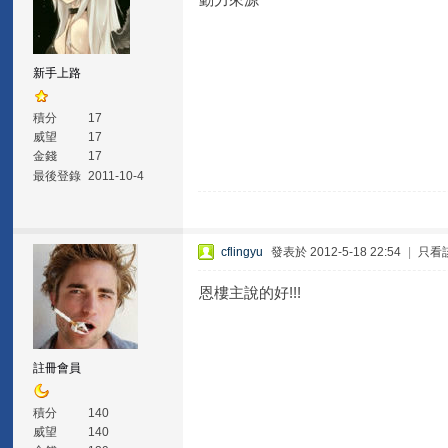
新手上路
積分
17
威望
17
金錢
17
最後登錄
2011-10-4
cflingyu
發表於 2012-5-18 22:54
|
只看
恩樓主說的好!!!
註冊會員
積分
140
威望
140