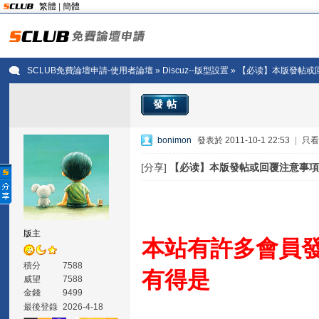
繁體
|
簡體
SCLUB免費論壇申請-使用者論壇
»
Discuz--版型設置
» 【必读】本版發帖或
發帖
bonimon
發表於 2011-10-1 22:53
|
只
[分享]
【必读】本版發帖或回覆注意事
版主
本站有許多會員
積分
7588
有得是
威望
7588
金錢
9499
最後登錄
2026-4-18