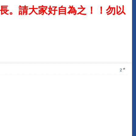
更長。請大家好自為之！！勿以
#
2