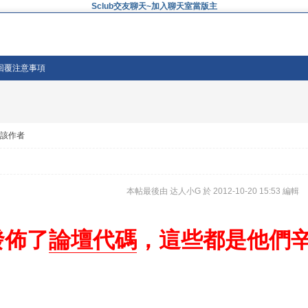
Sclub交友聊天~加入聊天室當版主
回覆注意事項
看該作者
項
本帖最後由 达人小G 於 2012-10-20 15:53 編輯
發佈了
論壇
代碼
，這些都是他們