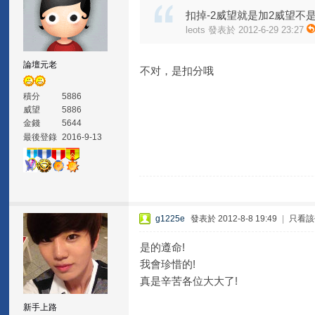
扣掉-2威望就是加2威望不
leots 發表於 2012-6-29 23:27
論壇元老
不对，是扣分哦
積分
5886
威望
5886
金錢
5644
最後登錄
2016-9-13
g1225e
發表於 2012-8-8 19:49
|
只看該
是的遵命!
我會珍惜的!
真是辛苦各位大大了!
新手上路