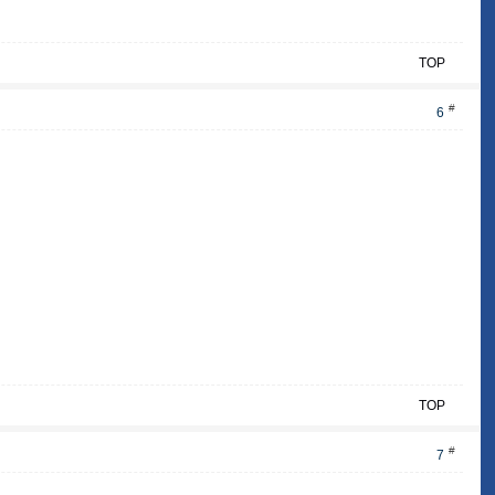
TOP
#
6
TOP
#
7