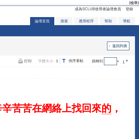
(檢舉)
成為SCLUB使用者論壇會員
登錄
論壇首頁
搜索
應用程序
幫助
導航
返回列表
倒序看帖
打印
字體大小:
跳轉到
»
#
1
辛辛苦苦在網絡上找回來
的
，