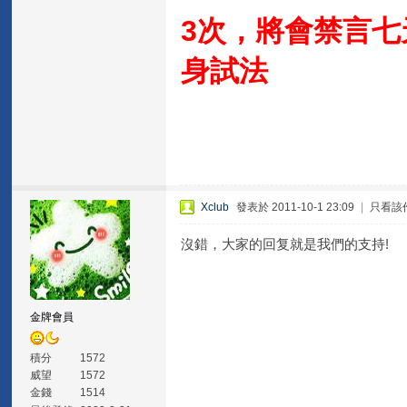
3次，將會禁言七
身試法
Xclub
發表於 2011-10-1 23:09
|
只看該
沒錯，大家的回复就是我們的支持!
金牌會員
積分
1572
威望
1572
金錢
1514