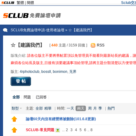
繁體
|
簡體
Sclu
SCLUB免費論壇申請-使用者論壇
» ☆【建議我們】
☆【建議我們】
[
440
主題 / 3159 回復 ]
RSS
版塊介紹:
請各位版主不要將舊帖置頂以免管理員不能看到最新站長的建議，
麻煩各位站長及版主,日後有須要建議事項給管理,請將主題分類清楚以方便管理
版主:
4rphotoclub
,
bossll
,
bonimon
,
无界
發帖
全部
問題
已回答
類型
主題:
全部
精華
|
時間:
一天
兩天
周
月
季
|
熱門
論壇60天內沒有經營將被刪除(101.6.8更新)
SCLUB-常見問題
...
2
3
4
5
6
..
8