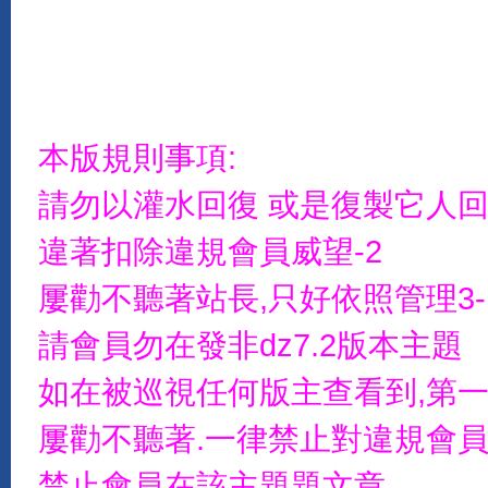
本版規則事項:
請勿以灌水回復 或是復製它人
違著扣除違規會員威望-2
屢勸不聽著站長,只好依照管理3-
請會員勿在發非dz7.2版本主題
如在被巡視任何版主查看到,第一
屢勸不聽著.一律禁止對違規會員
禁止會員在該主題題文章