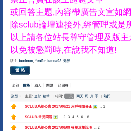
或回答主題,內容帶廣告文宣如網
除sclub論壇連接外,經管理
以上請各位站長尊守管理及版主
以免被懲罰時,在說我不知道!
版主:
bonimon
,
Yenifer
,
lumea98
,
无界
發帖
全部
風格
助人
問題
已回答
類型
主題:
全部
精華
|
時間:
一天
兩天
周
月
季
|
熱門
SCLUB系統公告 2017/06/21 用戶權限修正
...
2
SCLUB-常見問題
...
2
3
4
5
6
..
8
SCLUB系統公告 2017/06/09 檢舉違規說明
...
2