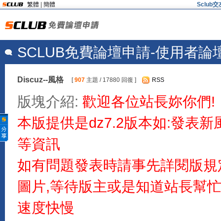
繁體
|
簡體
Sclu
SCLUB免費論壇申請-使用者論
Discuz--風格
[
907
主題 / 17880 回復 ]
RSS
版塊介紹:
歡迎各位站長妳你們!
本版提供是dz7.2版本如:發表
等資訊
如有問題發表時請事先詳閱版規
圖片,等待版主或是知道站長幫
速度快慢