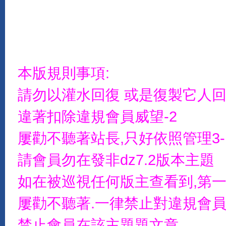
本版規則事項:
請勿以灌水回復 或是復製它人
違著扣除違規會員威望-2
屢勸不聽著站長,只好依照管理3-
請會員勿在發非dz7.2版本主題
如在被巡視任何版主查看到,第一
屢勸不聽著.一律禁止對違規會員
禁止會員在該主題題文章