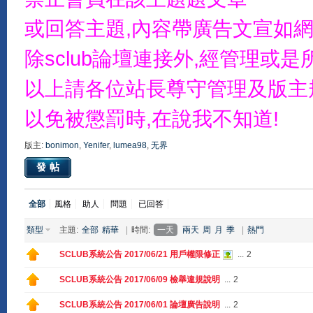
或回答主題,內容帶廣告文宣如網
除sclub論壇連接外,經管理
以上請各位站長尊守管理及版主
以免被懲罰時,在說我不知道!
版主:
bonimon
,
Yenifer
,
lumea98
,
无界
發帖
全部
風格
助人
問題
已回答
類型
主題:
全部
精華
|
時間:
一天
兩天
周
月
季
|
熱門
SCLUB系統公告 2017/06/21 用戶權限修正
...
2
SCLUB系統公告 2017/06/09 檢舉違規說明
...
2
SCLUB系統公告 2017/06/01 論壇廣告說明
...
2