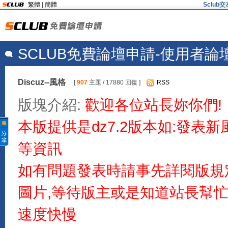
繁體
|
簡體
Sclu
SCLUB免費論壇申請-使用者論
Discuz--風格
[
907
主題 / 17880 回復 ]
RSS
版塊介紹:
歡迎各位站長妳你們!
本版提供是dz7.2版本如:發表
等資訊
如有問題發表時請事先詳閱版規
圖片,等待版主或是知道站長幫
速度快慢