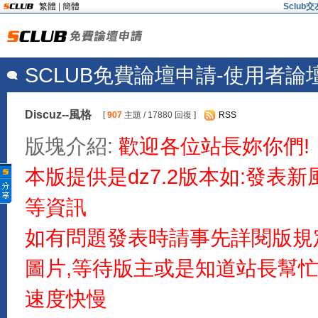
繁體
|
簡體
Sclu
SCLUB免費論壇申請-使用者論
Discuz--風格
[
907
主題 / 17880 回復 ]
RSS
版塊介紹:
歡迎各位站長妳你們!
本版提供是dz7.2版本如:發表
等資訊
如有問題發表時請事先詳閱版規
圖片,等待版主或是知道站長幫
速度快慢