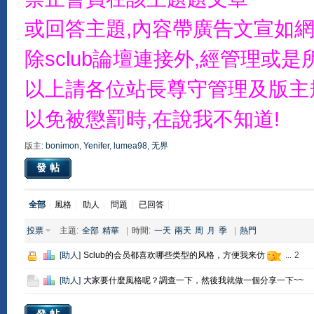
或回答主題,內容帶廣告文宣如網
除sclub論壇連接外,經管理
以上請各位站長尊守管理及版主
以免被懲罰時,在說我不知道!
版主:
bonimon
,
Yenifer
,
lumea98
,
无界
發帖
全部
風格
助人
問題
已回答
投票
主題:
全部
精華
|
時間:
一天
兩天
周
月
季
|
熱門
[
助人
]
Sclub的会员都喜欢哪些类型的风格，方便我来仿
...
2
[
助人
]
大家要什麼風格呢？調查一下，然後我就做一個分享一下~~