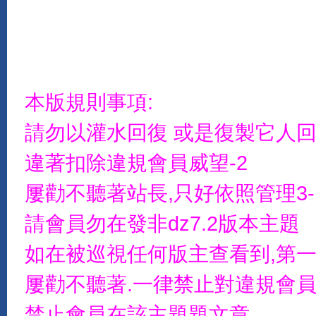
本版規則事項:
請勿以灌水回復 或是復製它人
違著扣除違規會員威望-2
屢勸不聽著站長,只好依照管理3-
請會員勿在發非dz7.2版本主題
如在被巡視任何版主查看到,第一
屢勸不聽著.一律禁止對違規會員
禁止會員在該主題題文章