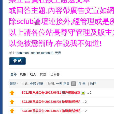
或回答主題,內容帶廣告文宣如網
除sclub論壇連接外,經管理
以上請各位站長尊守管理及版主
以免被懲罰時,在說我不知道!
版主:
bonimon
,
Yenifer
,
lumea98
,
无界
發帖
全部
風格
助人
問題
已回答
類型
主題:
全部
精華
|
時間:
一天
兩天
周
月
季
|
熱門
SCLUB系統公告 2017/06/21 用戶權限修正
...
2
SCLUB系統公告 2017/06/09 檢舉違規說明
...
2
SCLUB系統公告 2017/06/01 論壇廣告說明
...
2