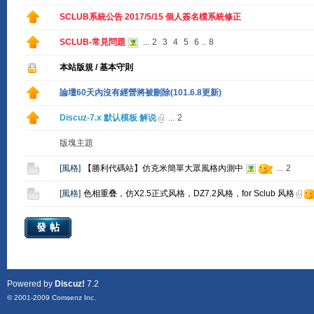
SCLUB系統公告 2017/5/15 個人簽名檔系統修正
SCLUB-常見問題
...
2
3
4
5
6
..
8
本站版規 / 基本守則
論壇60天內沒有經營將被刪除(101.6.8更新)
Discuz-7.x 默认模板 解说
...
2
版塊主題
[
風格
]
【勝利代碼站】仿克米簡單大眾風格內測中
...
2
[
風格
]
色相重叠，仿X2.5正式风格，DZ7.2风格，for Sclub 风格
發帖
Powered by
Discuz!
7.2
© 2001-2009
Comsenz Inc.