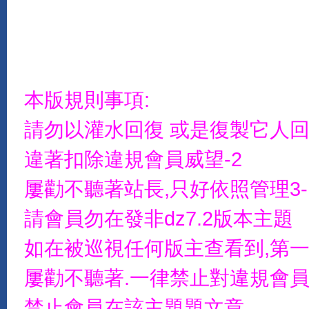
本版規則事項:
請勿以灌水回復 或是復製它人
違著扣除違規會員威望-2
屢勸不聽著站長,只好依照管理3-
請會員勿在發非dz7.2版本主題
如在被巡視任何版主查看到,第一
屢勸不聽著.一律禁止對違規會員
禁止會員在該主題題文章