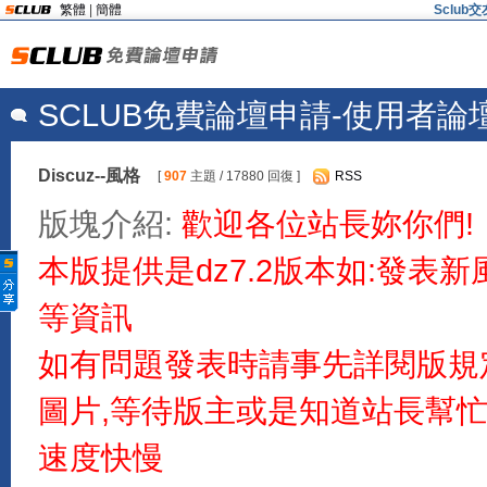
繁體
|
簡體
Sclu
SCLUB免費論壇申請-使用者論
Discuz--風格
[
907
主題 / 17880 回復 ]
RSS
版塊介紹:
歡迎各位站長妳你們!
本版提供是dz7.2版本如:發表
等資訊
如有問題發表時請事先詳閱版規
圖片,等待版主或是知道站長幫
速度快慢