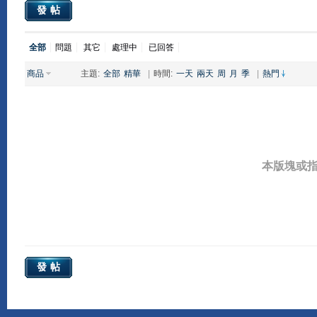
發帖
全部
問題
其它
處理中
已回答
商品
主題:
全部
精華
|
時間:
一天
兩天
周
月
季
|
熱門
本版塊或
發帖