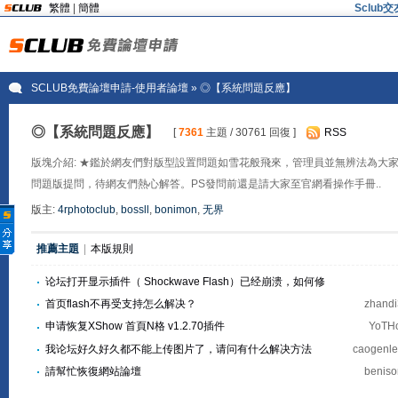
繁體
|
簡體
Sclu
SCLUB免費論壇申請-使用者論壇
» ◎【系統問題反應】
◎【系統問題反應】
[
7361
主題 / 30761 回復 ]
RSS
版塊介紹: ★鑑於網友們對版型設置問題如雪花般飛來，管理員並無辨法為大
問題版提問，待網友們熱心解答。PS發問前還是請大家至官網看操作手冊..
版主:
4rphotoclub
,
bossll
,
bonimon
,
无界
推薦主題
|
本版規則
论坛打开显示插件（ Shockwave Flash）已经崩溃，如何修
复？
首页flash不再受支持怎么解决？
zhand
申请恢复XShow 首頁N格 v1.2.70插件
YoT
我论坛好久好久都不能上传图片了，请问有什么解决方法
caogenl
請幫忙恢復網站論壇
benis