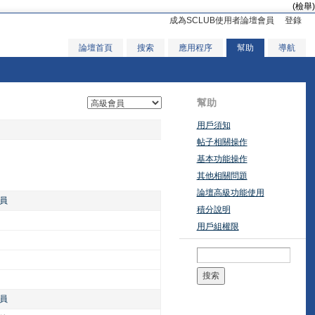
(檢舉)
成為SCLUB使用者論壇會員
登錄
論壇首頁
搜索
應用程序
幫助
導航
幫助
用戶須知
帖子相關操作
基本功能操作
其他相關問題
論壇高級功能使用
員
積分說明
用戶組權限
搜索
員