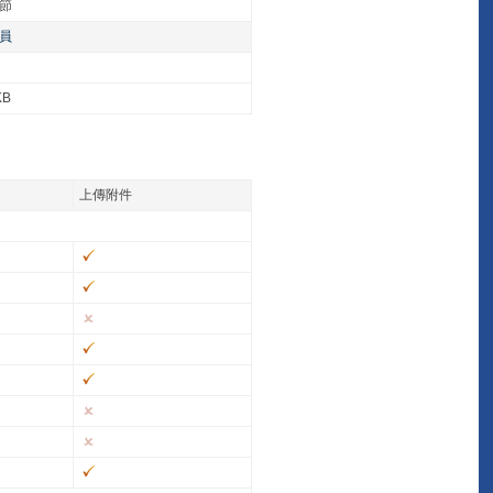
字節
員
KB
上傳附件