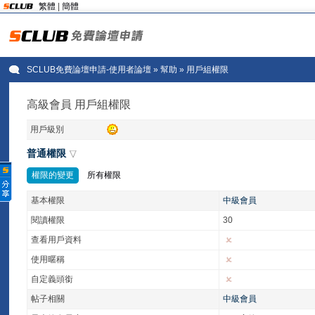
繁體
|
簡體
SCLUB免費論壇申請-使用者論壇
» 幫助 » 用戶組權限
高級會員 用戶組權限
用戶級別
普通權限
權限的變更
所有權限
基本權限
中級會員
閱讀權限
30
查看用戶資料
使用暱稱
自定義頭銜
帖子相關
中級會員