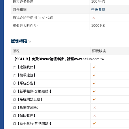
最大簽名長度
100 字節
附件相關
中級會員
自我介紹中使用 [img] 代碼
單個最大附件尺寸
1000 KB
版塊權限
版塊
瀏覽版塊
【SCLUB】免費Discuz論壇申請，請至www.sclub.com.tw
☆【建議我們】
☆【檢舉違規】
◎【系統公告】
◎【新手報到(交換鏈結)】
◎【系統問題反應】
◎【版主交流區】
◎【帖回收區】
◎【新手教程(常見問題)】