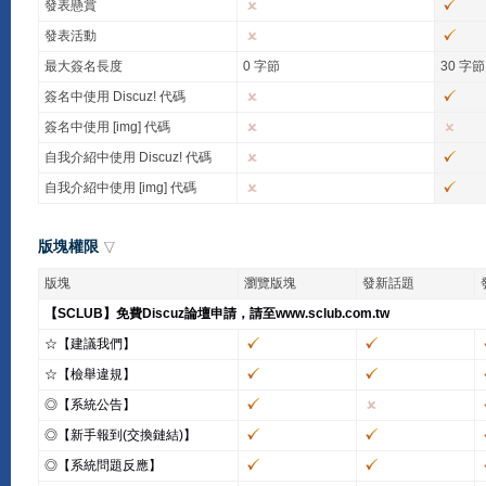
發表懸賞
發表活動
最大簽名長度
0 字節
30 字節
簽名中使用 Discuz! 代碼
簽名中使用 [img] 代碼
自我介紹中使用 Discuz! 代碼
自我介紹中使用 [img] 代碼
版塊權限
版塊
瀏覽版塊
發新話題
【SCLUB】免費Discuz論壇申請，請至www.sclub.com.tw
☆【建議我們】
☆【檢舉違規】
◎【系統公告】
◎【新手報到(交換鏈結)】
◎【系統問題反應】