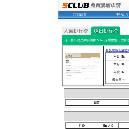
回到首頁
服務說
導出排行榜是網友經由 Sclub論壇聯盟 ，點
西瓦超感官潜能
本日 Hit
本月 Hit
年度 Hit
最大月 Hit
日期
月份
Hit 人次