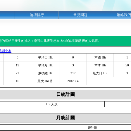
明
論壇排行
常見問題
聯絡我們
閱您的網站所產生的排名；您可由此查詢您在 Sclub論壇聯盟 裡的人氣值。
培训之家
0
平均日 Hit
0
本週 Hit
1
19
平均月 Hit
3
本季 Hit
50
22
累積總 Hit
217
最大日 Hit
3
10
最大 Hit 月
2018 / 4
日統計圖
Hit 人次
月統計圖
統計圖