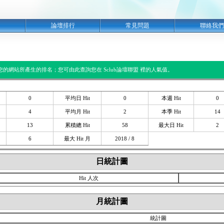
明
論壇排行
常見問題
聯絡我們
閱您的網站所產生的排名；您可由此查詢您在 Sclub論壇聯盟 裡的人氣值。
0
平均日 Hit
0
本週 Hit
0
4
平均月 Hit
2
本季 Hit
14
13
累積總 Hit
58
最大日 Hit
2
6
最大 Hit 月
2018 / 8
日統計圖
Hit 人次
月統計圖
統計圖