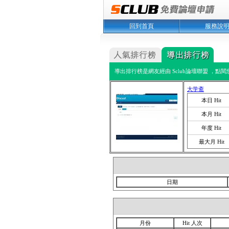
回到首頁
服務說
導出排行榜是網友經由 Sclub論壇聯盟 ，點
大学斋
本日 Hit
本月 Hit
年度 Hit
最大月 Hit
日期
月份
Hit 人次