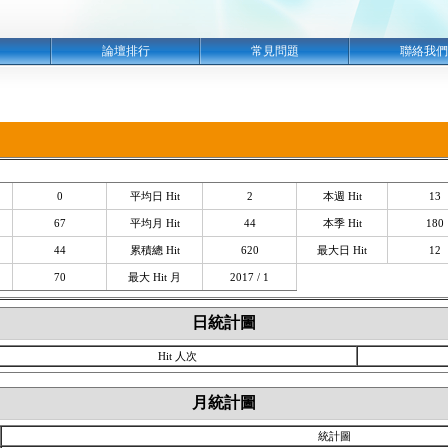
明
論壇排行
常見問題
聯絡我們
0
平均日 Hit
2
本週 Hit
13
67
平均月 Hit
44
本季 Hit
180
44
累積總 Hit
620
最大日 Hit
12
70
最大 Hit 月
2017 / 1
日統計圖
Hit 人次
月統計圖
統計圖