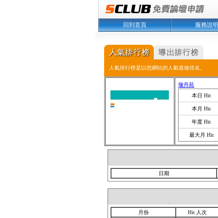
回到首頁
服務說
人氣排行榜是以您網站的人氣值做排名。
堰丹苑
本日 Hit
本月 Hit
年度 Hit
最大月 Hit
日期
月份
Hit 人次