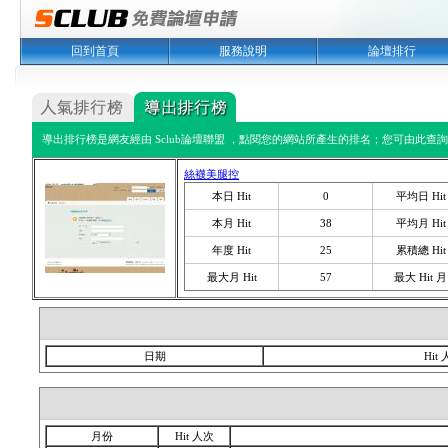
回到首頁
服務說明
論壇排行
導出排行榜是網友經由 Sclub論壇聯盟 ，點閱您的網站所產生的排名；您可由此查詢您
絲襪美腿控
本日 Hit
0
平均日 Hit
本月 Hit
38
平均月 Hit
年度 Hit
25
累積總 Hit
最大月 Hit
57
最大 Hit 月
日期
Hit
月份
Hit 人次