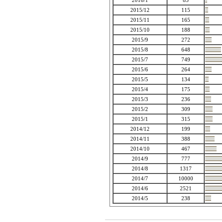
2016/1
83
2015/12
115
2015/11
165
2015/10
188
2015/9
272
2015/8
648
2015/7
749
2015/6
264
2015/5
134
2015/4
175
2015/3
236
2015/2
309
2015/1
315
2014/12
199
2014/11
388
2014/10
467
2014/9
777
2014/8
1317
2014/7
10000
2014/6
2521
2014/5
238