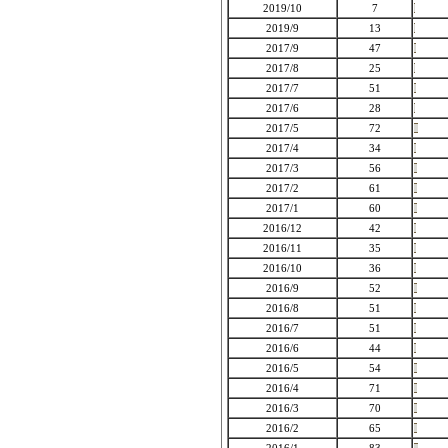
2019/10
7
2019/9
13
2017/9
47
2017/8
25
2017/7
51
2017/6
28
2017/5
72
2017/4
34
2017/3
56
2017/2
61
2017/1
60
2016/12
42
2016/11
35
2016/10
36
2016/9
52
2016/8
51
2016/7
51
2016/6
44
2016/5
54
2016/4
71
2016/3
70
2016/2
65