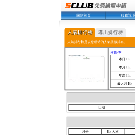
回到首頁
服務說
人氣排行榜是以您網站的人氣值做排名。
汐舞·葶
本日 Hit
本月 Hit
年度 Hit
最大月 Hit
日期
月份
Hit 人次