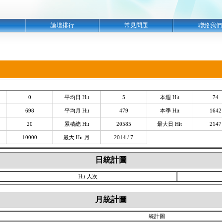
明
論壇排行
常見問題
聯絡我們
0
平均日 Hit
5
本週 Hit
74
698
平均月 Hit
479
本季 Hit
1642
20
累積總 Hit
20585
最大日 Hit
2147
10000
最大 Hit 月
2014 / 7
日統計圖
Hit 人次
月統計圖
統計圖