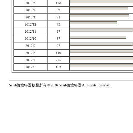
2013/3
128
2013/2
89
2013/1
91
2012/12
73
2012/11
97
2012/10
87
2012/9
97
2012/8
119
2012/7
225
2012/6
163
Sclub論壇聯盟 版權所有 © 2026 Sclub論壇聯盟 All Rights Reserved.