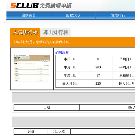
回到首頁
服務說明
論壇排行
人氣排行榜是以您網站的人氣值做排名。
幻想旅程
本日 Hit
0
平均日 Hit
本月 Hit
203
平均月 Hit
年度 Hit
17
累積總 Hit
最大月 Hit
225
最大 Hit 月
日期
Hit
月份
Hit 人次