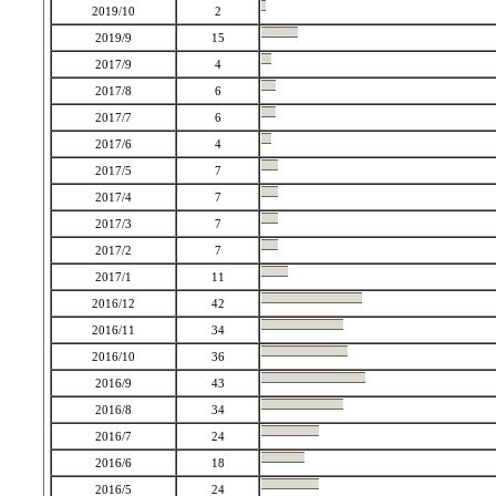
2019/10
2
2019/9
15
2017/9
4
2017/8
6
2017/7
6
2017/6
4
2017/5
7
2017/4
7
2017/3
7
2017/2
7
2017/1
11
2016/12
42
2016/11
34
2016/10
36
2016/9
43
2016/8
34
2016/7
24
2016/6
18
2016/5
24