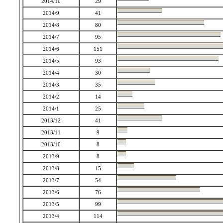
2014/10
29
2014/9
41
2014/8
80
2014/7
95
2014/6
151
2014/5
93
2014/4
30
2014/3
35
2014/2
14
2014/1
25
2013/12
41
2013/11
9
2013/10
8
2013/9
8
2013/8
15
2013/7
54
2013/6
76
2013/5
99
2013/4
114