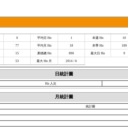
明
論壇排行
常見問題
聯絡我們
0
平均日 Hit
1
本週 Hit
10
77
平均月 Hit
18
本季 Hit
189
15
累積總 Hit
890
最大日 Hit
9
53
最大 Hit 月
2014 / 6
日統計圖
Hit 人次
月統計圖
統計圖