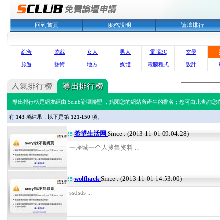
回到首頁
服務說明
論壇排行
綜合
遊戲
女人
男人
電腦3C
文學
旅遊
藝術
地方
媒體
電腦程式
設計
導出排行榜是網友經由 Sclub論壇聯盟 ，點閱您的網站所產生的排名；您可由此查詢您在 
有
143
項結果，以下是第
121-150
項。
希望生活网
Since : (2013-11-01 09:04:28)
一座城一个人搜集资料 ...
wolfhack
Since : (2013-11-01 14:53:00)
ssdsds ...