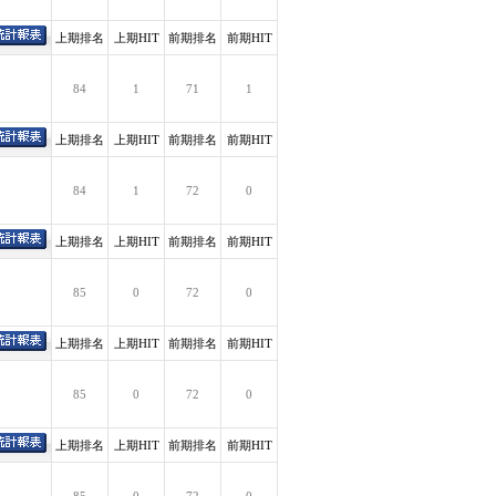
上期排名
上期HIT
前期排名
前期HIT
84
1
71
1
上期排名
上期HIT
前期排名
前期HIT
84
1
72
0
上期排名
上期HIT
前期排名
前期HIT
85
0
72
0
上期排名
上期HIT
前期排名
前期HIT
85
0
72
0
上期排名
上期HIT
前期排名
前期HIT