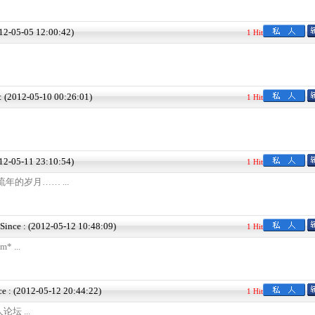
012-05-05 12:00:42)
1 Hit
 : (2012-05-10 00:26:01)
1 Hit
012-05-11 23:10:54)
1 Hit
年的岁月…… ...
Since : (2012-05-12 10:48:09)
1 Hit
m* ...
ce : (2012-05-12 20:44:22)
1 Hit
坛 ...