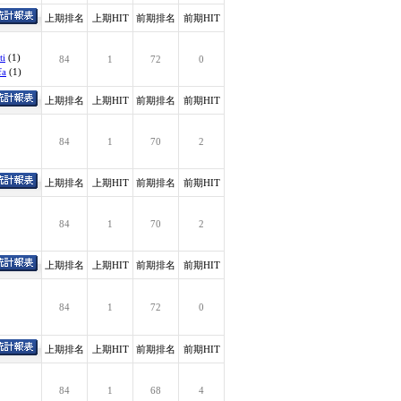
上期排名
上期HIT
前期排名
前期HIT
ti
(1)
84
1
72
0
fa
(1)
上期排名
上期HIT
前期排名
前期HIT
84
1
70
2
上期排名
上期HIT
前期排名
前期HIT
84
1
70
2
上期排名
上期HIT
前期排名
前期HIT
84
1
72
0
上期排名
上期HIT
前期排名
前期HIT
84
1
68
4