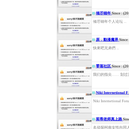
倾尽锦年
Since : (2
倾尽锦年个人论坛 ...
原．動漫魔界
Since
快來吧兄弟們 ...
零落社区
Since : (2
我们的指尖…… 划过流
Niki Internetional F
Niki Internetional Foru
茱蒂老师真上路
Sin
名侦探柯南女性向同人论