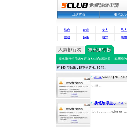
回到首頁
服務說
綜合
遊戲
女人
男人
旅遊
藝術
地方
媒體
導出排行榜是網友經由 Sclub論壇聯盟 ，點閱您
有
143
項結果，以下是第
61-90
項。
oiiii
Since : (2017-0
oiiii ...
执笔绘浮生ぃ PS‖
Si
for you,for me,for us. ...