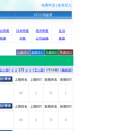
免費申請
|
會員登入
SCLUB論壇
台明星
日本明星
西洋明星
生活
校園
宗教
公司組織
家庭
日總排行
週總排行
月總排行
季總排行
[3]
[上一頁]
1
2
4
5
[下一頁]
[下10頁]
[最終頁]
上期排名
上期HIT
前期排名
前期HIT
83
2
71
1
上期排名
上期HIT
前期排名
前期HIT
83
2
72
0