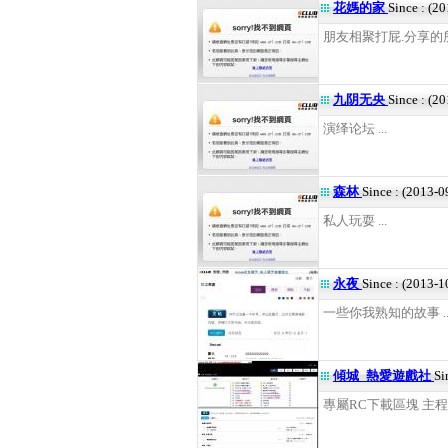
花媽的家
Since : (2
朋友相聚打屁.分享的所在
九阴无央
Since : (2
演绎论坛 ...
森林
Since : (2013-0
私人玩耍 ...
永夜
Since : (2013-1
一些你我熟知的故事 ..
傾城_熱愛遊戲社
Si
專屬RC下載區塊 主程式