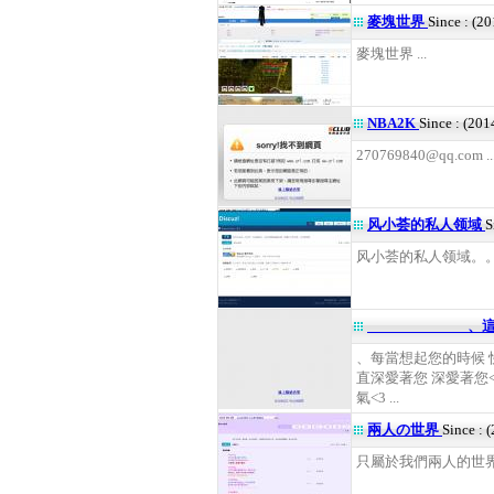
麥塊世界
Since : (2
麥塊世界 ...
NBA2K
Since : (20
270769840@qq.com ..
风小荟的私人领域
S
风小荟的私人领域。。。 
、這是 - P
、每當想起您的時候 
直深愛著您 深愛著您
氣<3 ...
兩人の世界
Since : 
只屬於我們兩人的世界。 