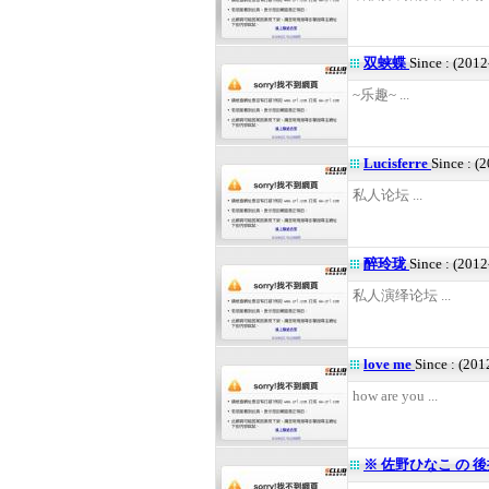
双蛱蝶
Since : (201
~乐趣~ ...
Lucisferre
Since : (
私人论坛 ...
醉玲珑
Since : (201
私人演绎论坛 ...
love me
Since : (20
how are you ...
※ 佐野ひなこ の 後