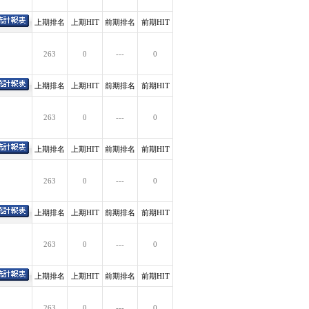
上期排名
上期HIT
前期排名
前期HIT
263
0
---
0
上期排名
上期HIT
前期排名
前期HIT
263
0
---
0
上期排名
上期HIT
前期排名
前期HIT
263
0
---
0
上期排名
上期HIT
前期排名
前期HIT
263
0
---
0
上期排名
上期HIT
前期排名
前期HIT
263
0
---
0