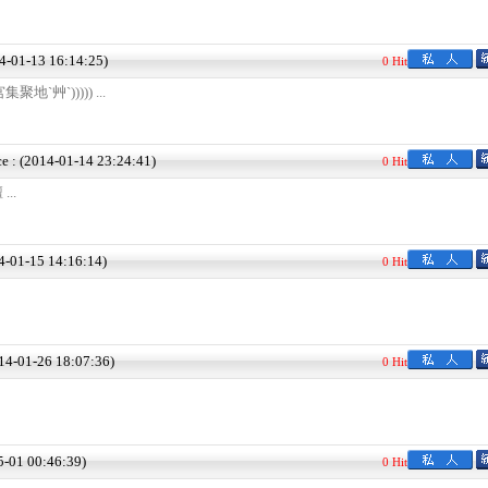
14-01-13 16:14:25)
0 Hit
艸`))))) ...
ce : (2014-01-14 23:24:41)
0 Hit
..
14-01-15 14:16:14)
0 Hit
014-01-26 18:07:36)
0 Hit
5-01 00:46:39)
0 Hit