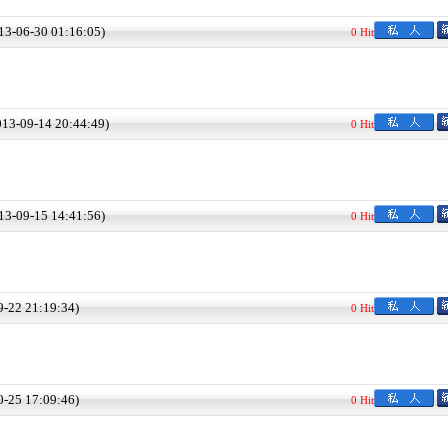
013-06-30 01:16:05)
0 Hit
2013-09-14 20:44:49)
0 Hit
013-09-15 14:41:56)
0 Hit
9-22 21:19:34)
0 Hit
0-25 17:09:46)
0 Hit