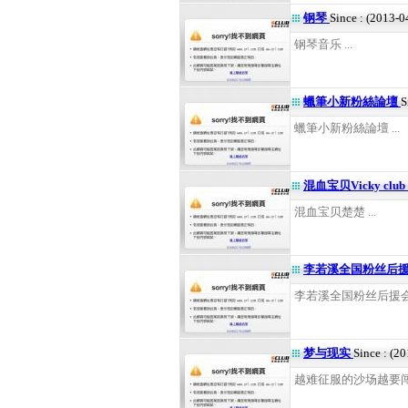
钢琴
Since : (2013-0
钢琴音乐 ...
蠟筆小新粉絲論壇
S
蠟筆小新粉絲論壇 ...
混血宝贝Vicky club
混血宝贝楚楚 ...
李若溪全国粉丝后
李若溪全国粉丝后援会^^
梦与现实
Since : (2
越难征服的沙场越要闯,