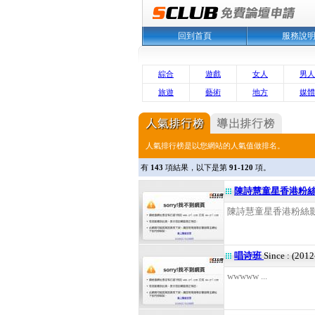
回到首頁
服務說
綜合
遊戲
女人
男人
旅遊
藝術
地方
媒體
人氣排行榜是以您網站的人氣值做排名。
有
143
項結果，以下是第
91-120
項。
陳詩慧童星香港粉
陳詩慧童星香港粉絲影迷
唱诗班
Since : (201
wwwww ...