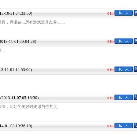
013-10-31 04:33:50)
0 Hit
讯钻....所有游戏道具点卷..... ...
(2013-11-01 09:04:28)
0 Hit
..
013-11-01 14:53:00)
0 Hit
: (2013-11-07 05:16:30)
0 Hit
绎，此处的美好时光愿与你共度。 ...
014-01-08 19:36:10)
0 Hit